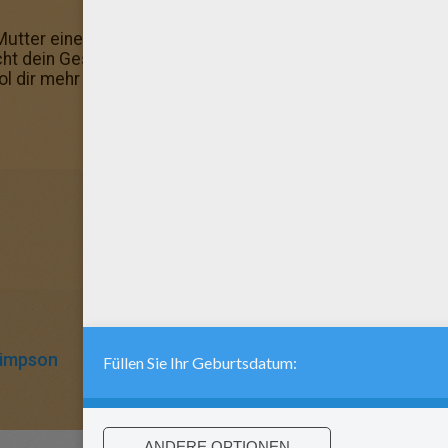
 Mutter eine Freude und schenke ihr dieses schöne Ausmal
cht dein Geschmack? Mehr findest du hier: Malbogen! Mal
hol dir mehr dir hier mehr davon: DIE SIMPSONS zum Ausm
Simpson