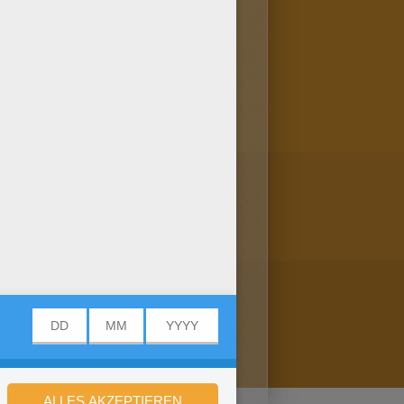
bild! Du kannst es online
bögen: haben dir dieses
alen!