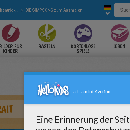
Zeichentrickfiguren
DIE SIMPSONS zum Ausmalen
BILDER FÜR
BASTELN
KOSTENLOSE
LESEN
KINDER
SPIELE
AIT