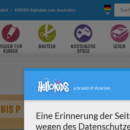
abet
KINDER Alphabet zum Ausmalen
BILDER FÜR
BASTELN
KOSTENLOSE
LESEN
KINDER
SPIELE
BIS P