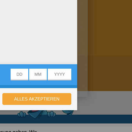
 du hier: Aufgabenblätter.
chstaben I bis P: schnapp dir
en! Hier gibt's noch mehr:
stellungen