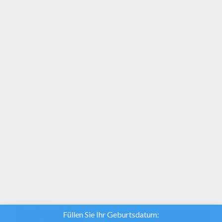
Malbögen: male diese kostenlosen Ausmalbilder
online an und verschicke sie an deine Freunde!
Viel Spass mit unseren Bildern: Buchstabe K!
Buchstabe K: hier findest du wunderschöne
Ausmalbilder. Viel Spass beim anmalen. Du
kannst dein Bild auch ausdrucken und an deine
Wand hängen: Kandice.
Wir verwenden
Cookies, um
unsere
Datenverkehr zu
analysieren und
unseren Nutzern
die beste
Benutzererfahrung