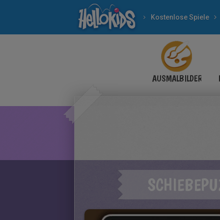
Kostenlose Spiele
AUSMALBILDER
SCHIEBEPU