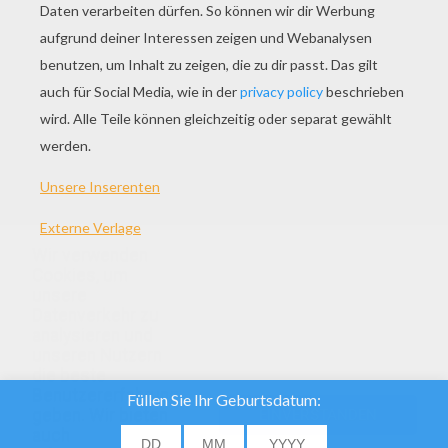
Osterküken Mandala Zum Ausmalen
Wir verwenden
Cookies, um
unsere
Datenverkehr zu
analysieren und
unseren Nutzern
die beste
Benutzererfahrung
geben. Wir bieten
EINVERSTANDEN
auch