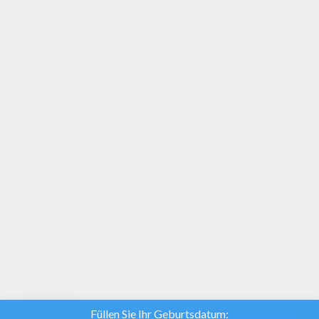
Der Buchstabe C
Der Buchstabe B
Der Buchstabe A
Wir verwenden
Cookies, um
unsere
Datenverkehr zu
analysieren und
unseren Nutzern
die beste
Benutzererfahrung