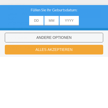
die beste
Benutzererfahrung
geben. Wir bieten
EINVERSTANDEN
auch
Informationen
über die Nutzung
unserer Website
zu unserer
Werbung und
Analytik -Partner.
PUCCA Zum Ausmalen
Pucca Und Ihre Freundin Zum Ausmalen