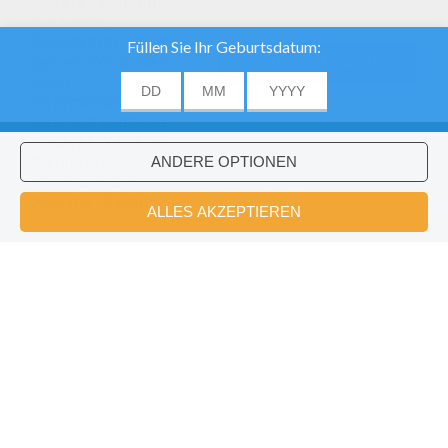
unseren Nutzern
die beste
Benutzererfahrung
geben. Wir bieten
EINVERSTANDEN
auch
Informationen
über die Nutzung
unserer Website
zu unserer
Werbung und
Analytik -Partner.
DRACHENZÄHMEN LEICHT GEMACHT Zum Ausmalen
Ritter Trenk