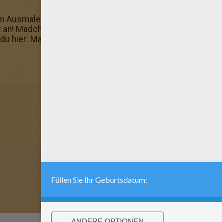
 Ausmalen: such dir die schönsten Farben aus und male
an! Mädchenzimmer Türschild zum Ausmalen: hat dir die
du hier: Malbögen!