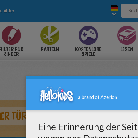
childer
BILDER FÜR
BASTELN
KOSTENLOSE
LESEN
KINDER
SPIELE
R TÜRSCHILD ZUM AUSMALEN