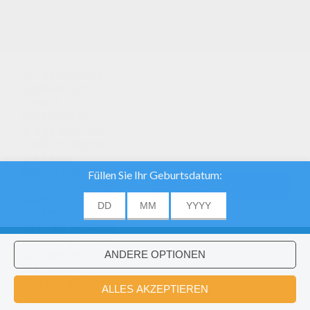
Wir verwenden
Cookies, um
unsere
Datenverkehr zu
analysieren und
unseren Nutzern
die beste
Benutzererfahrung
geben. Wir bieten
EINVERSTANDEN
auch
Informationen
über die Nutzung
unserer Website
zu unserer
Werbung und
Analytik -Partner.