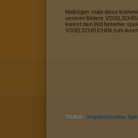
Malbögen: male diese kostenlo
unseren Bildern: VOGELSCHEU
kannst dein Bild hinterher sp
VOGELSCHEUCHEN zum Ausma
THEMEN:
Vogelscheuche
Spi