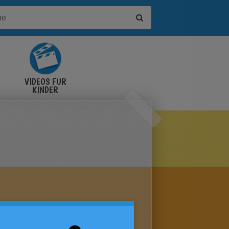
VIDEOS FÜR
KINDER