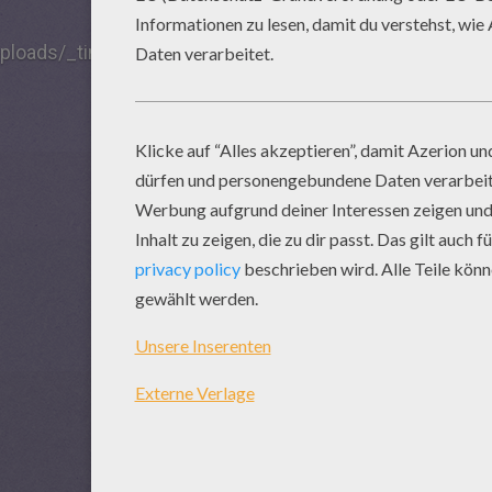
uploads/_tiny_galerie/20110414/250-father4_jy4.jpg