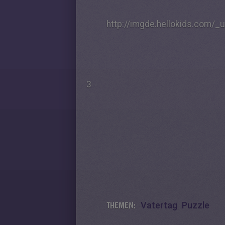
http://imgde.hellokids.com/_
3
THEMEN:
Vatertag
Puzzle