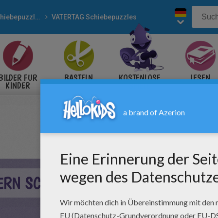
Schiebepuzzles
VATERTAG Schiebepuzzles
BILDER FÜR
BASTELN
KOSTENLOSE
LESEN
KINDER
SPIELE
ERN SCHIEBEPUZZLE