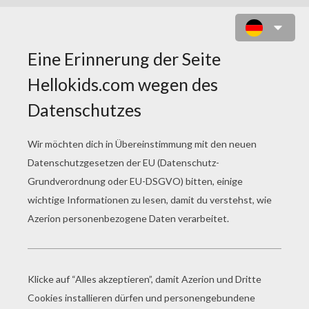
OBERSTUFE SCHIEBEPUZZLE
http://imgde.hellokids.com/_uploads/_tiny_galerie
back-to-school4250-source_ec3.jpg
3