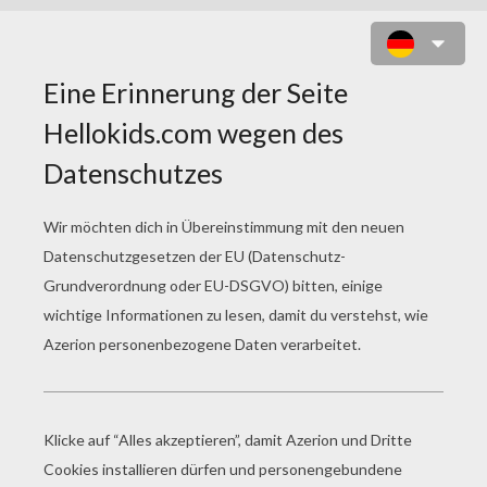
FLAME SLINGER SKYLANDERS
SCHIEBEPUZZLE
http://imgde.hellokids.com/_uploads/_tiny_galerie
source_dar.jpg
3