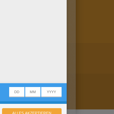
avon: SPIDERMAN zum Ausmalen!
nke es deiner Freundin! Mehr