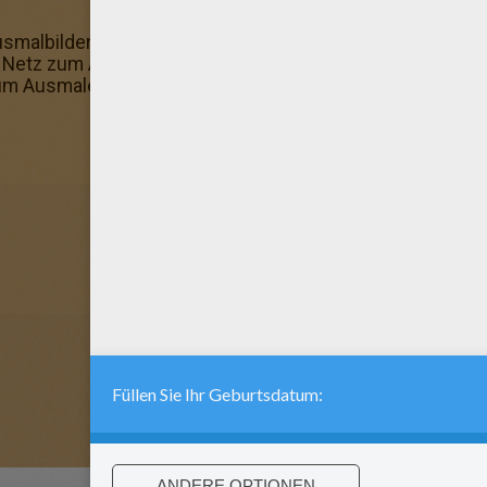
usmalbilder gefallen? Dann hol dir mehr dir hier mehr d
n Netz zum Ausmalen: male dieses super Bild an und sche
zum Ausmalen!