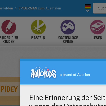
erhelden
SPIDERMAN zum Ausmalen
BILDER FÜR
BASTELN
KOSTENLOSE
LESEN
KINDER
SPIELE
SPIDEY WIRFT SEIN NETZ ZUM AUS