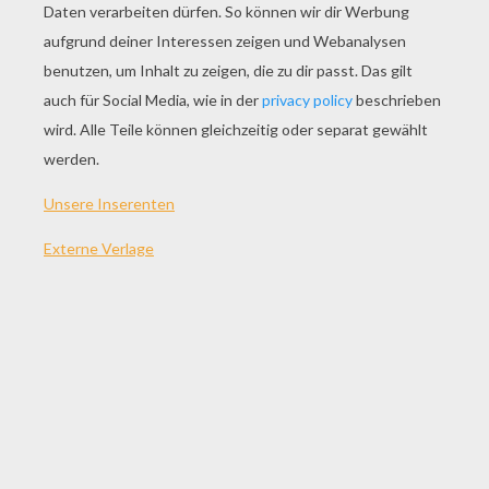
festgemacht gewesen, so wäre er umgefallen.
Die Kinder tanzten mit ihrem prächtigen
Spielzeug herum, niemand sah nach dem Baume,
ausgenommen das alte Kindermädchen, das
zwischen die Zweige blickte; aber es geschah
nur, um zu sehen, ob nicht noch eine Feige oder
ein Apfel vergessen sei.
"Eine Geschichte, eine Geschichte!" riefen die
Kinder und zogen einen kleinen, dicken Mann
gegen den Baum hin, und er setzte sich gerade
unter ihn, "denn so sind wir im Grünen", sagte
er, "und der Baum kann besonders Nutzen
davon haben, zuzuhören! Aber ich erzähle nur
eine Geschichte. Wollt ihr die von Ivede- Avede
oder die von Klumpe-Dumpe hören, der die
Treppen hinunterfiel und doch erhöht wurde
und die Prinzessin bekam?" "lvede-Avede!"
schrien einige, "Klumpe-Dumpe!" schrien