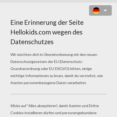
DER TANNENBAUM
SEITE 5 / 9
D
ie Lichter brannten gerade bis auf die
Zweige herunter, und je nachdem sie
niederbrannten, wurden sie ausgelöscht, und
dann erhielten die Kinder die Erlaubnis, den
Baum zu plündern. Sie stürzten auf ihn zu, daß
es in allen Zweigen knackte; wäre er nicht mit
der Spitze und mit dem Goldstern an der Decke