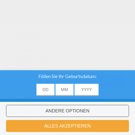
Wir verwenden
Cookies, um
unsere
Datenverkehr zu
analysieren und
unseren Nutzern
die beste
Benutzererfahrung
geben. Wir bieten
EINVERSTANDEN
auch
Informationen
über die Nutzung
unserer Website
zu unserer
Werbung und
Analytik -Partner.