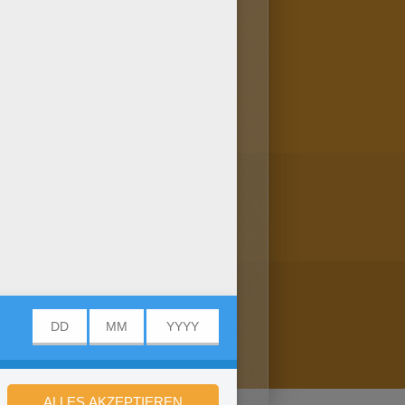
t du hier: Malbögen! Eight und
u hier: Malbögen. Schau vorbei