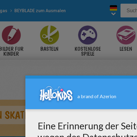
gas
BEYBLADE zum Ausmalen
BILDER FÜR
BASTELN
KOSTENLOSE
LESEN
KINDER
SPIELE
IN SKATEBOARD