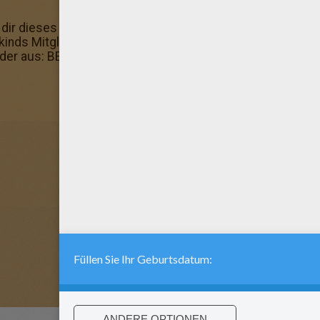
t dir dieses Ausmalbild Spass gemacht? Mehr davon findes
kinds Mitglieder lieben dieses Ausmalbild! Mehr findest d
bilder aus: BEYBLADE zum Ausmalen.