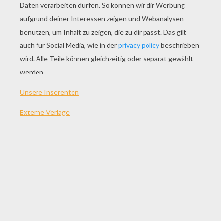
Ist diese
Schmink-Idee
nicht super? Das ist eins
der
beliebtesten Schminkmodelle
! Eine echte
Verwandlung in Spiderman
! Lass dir beim
Schminken von einem Erwachsenen helfen.
Was benötigst du?
Einen Schwamm
Einen Pinsel
Einen Spiegel
Wasser
Eine Kinder-Schminkpalette
Anweisungen:
Den Schwamm nass machen und zuerst die
rote Farbe auf dem Gesicht und dem Hals
verteilen.
Den Schwamm ausspülen und mit der
weißen Farbe über den Augen
weitermachen.