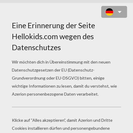
KINDER SCHMINKE
Kinderschminken Schmetterling
Kinderschminken Katze