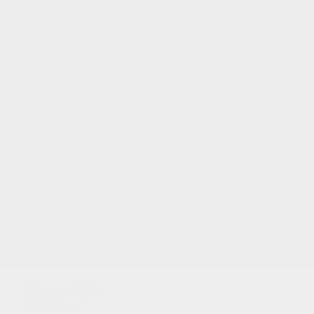
Pirat-Schminken
RITTER Schminke Für Jungs
Fisch Schminke Für Kinder
Glittereffekt SCHMETTERLING Gesichtsfarbe
Wir verwenden
Cookies, um