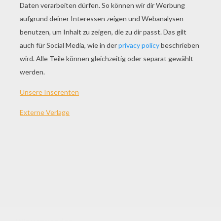
Schminken der Lippen : Biene
THEMEN:
Karneval
Geburtstag
Schminke