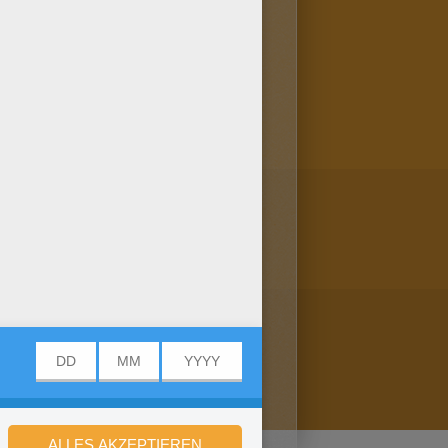
rher speichern oder
n: dieses tolle Bild und
Captain Hook und Smee!