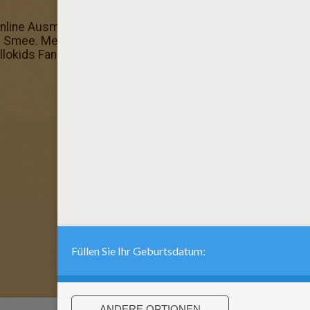
line Ausmalmaschine probiert? Du kannst dein Bild hinte
Smee. Mehr gibt's hier: Peter Pan zum Ausmalen. Malboge
llokids Fans haben wir hier für dich zusammen gestellt: 