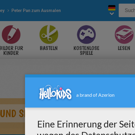
ney
Peter Pan zum Ausmalen
BILDER FÜR
BASTELN
KOSTENLOSE
LESEN
KINDER
SPIELE
 UND SMEE