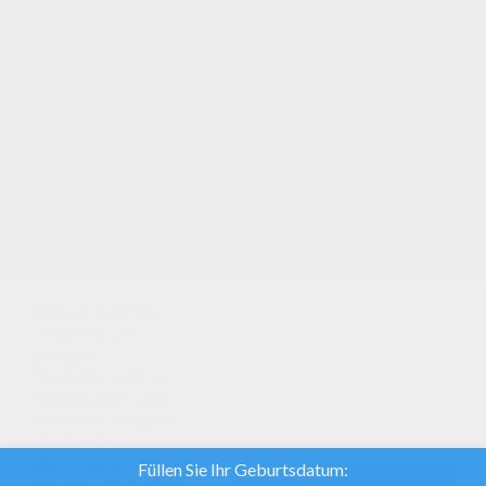
Papagei zum Ausmalen: alle Kinder mögen
dieses Ausmalbild! Mehr davon findest du hier:
VOGEL zum Ausmalen. Hol deine Buntstifte und
leg los! Papagei zum Ausmalen: mit ein bisschen
Vorstellungskraft und tollen Farbstiften wird dies
dein eigenes Kunstwerk! Schau dir auch unsere
anderen Ausmalbilder an: VOGEL zum Ausmalen.
Wir verwenden
Cookies, um
unsere
Datenverkehr zu
analysieren und
unseren Nutzern
die beste
Benutzererfahrung