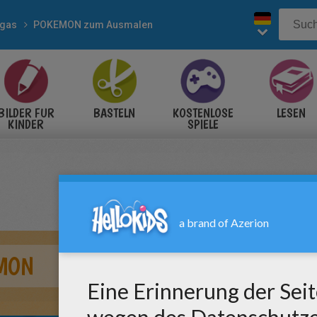
gas
POKEMON zum Ausmalen
BILDER FÜR
BASTELN
KOSTENLOSE
LESEN
KINDER
SPIELE
MON