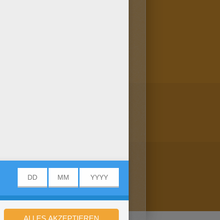
er bei Hellokids dein Glück:
lbilder. Viel Spass beim
emon.