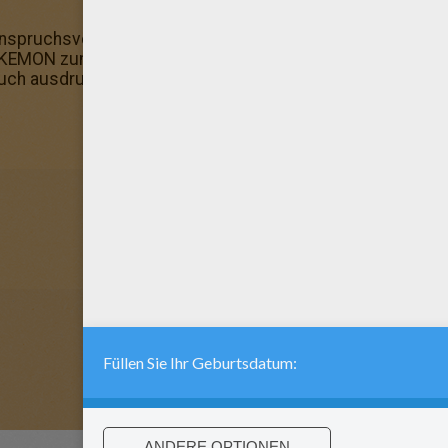
pruchsvolle Ausmalbilder wie dieses? Dann findest du hi
MON zum Ausmalen: hier findest du wunderschöne Ausma
 auch ausdrucken und an deine Wand hängen: Tohaido Pok