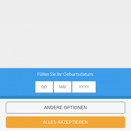
Wir verwenden
Cookies, um
unsere
Datenverkehr zu
analysieren und
unseren Nutzern
die beste
Benutzererfahrung
geben. Wir bieten
EINVERSTANDEN
auch
Informationen
über die Nutzung
unserer Website
zu unserer
Werbung und
Analytik -Partner.