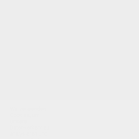
Hector
Ernest
Kapitän Cahouete
Albert
Wir verwenden
Cookies, um
unsere
Datenverkehr zu
analysieren und