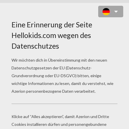
DIE
DSCHUNGELHELDEN
Die Dschungelhelden
Melina Fischotter