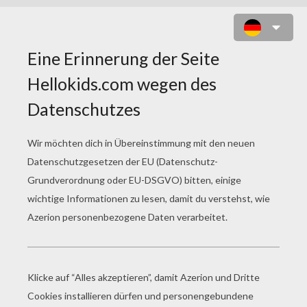
WEIHNACHTSTIERE
ZUM AUSMALEN
Hund Und Bär Haben Einen Schneeballkampf
Katze Und Kaninchen Trinken Heiße Schokolade