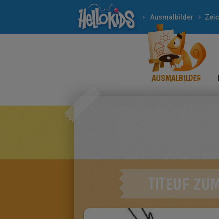
Ausmalbilder
AUSMALBILDER
TITEUF ZU