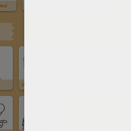
teuf
Titeufs Eltern
Nadia
Hugo
Dumbo
Dieg