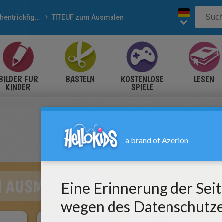
Zeichentrickfiguren
TITEUF zum Ausmalen
BILDER FÜR
BASTELN
KOSTENLOSE
LESEN
KINDER
SPIELE
M AUSMALEN