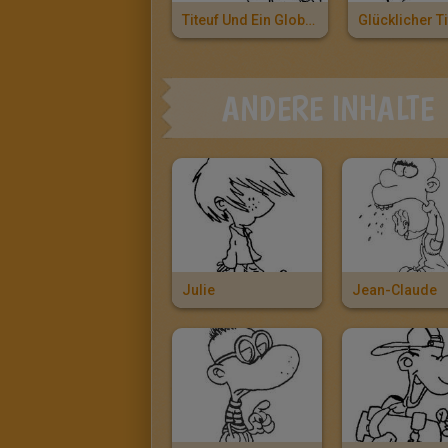
Titeuf Und Ein Globus
Glücklicher Ti
ANDERE INHALTE
Julie
Jean-Claude