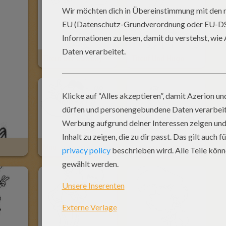
Titeuf Der Cowboy
Titeuf Und Hugo
Mnu
Lustiger Hugo