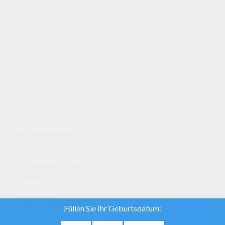
Yu Gi Oh: Poster
Yu Gi Oh: Atem Poster
Yu Gi Oh: Poster
Wir verwenden
Cookies, um
unsere
Datenverkehr zu
analysieren und
unseren Nutzern
die beste
Benutzererfahrung
geben. Wir bieten
EINVERSTANDEN