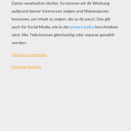
Weihnachtshaus
Gaspard König Magier
Schlitten Des Weihnachtsmannes
Schmetterlinge
ANDERE INHALTE