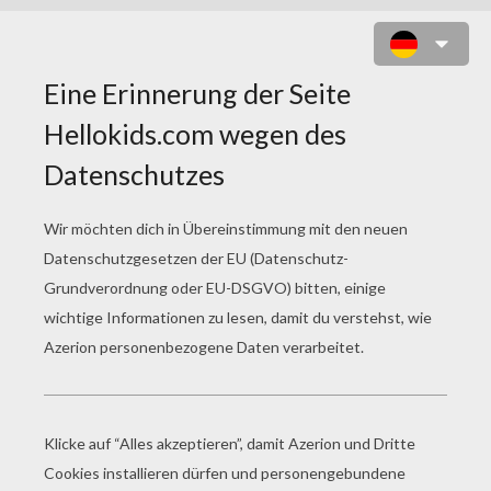
POSTER
Wise Man In Der Wüste
König Melchior Magier