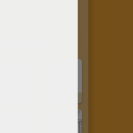
INHALTE
Halloween Hexenhut Zum Ausmalen
Glückliche Halloweenhexe Zwinkert Zum Ausmalen