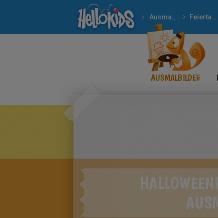
Ausmalbilder
Feiertage
HALLOWEENFIGUREN 
AUSMALBILDER
HALLOWEEN
AUS