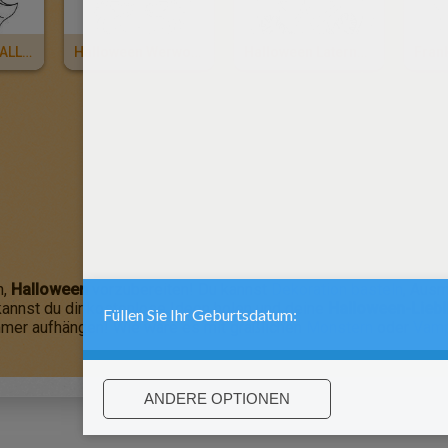
GLÜCKLICHE HALLOWEEN Hexe Zum Ausmalen
Halloween Werwolf Zum Ausmalen
Halloween Laterne Zum Ausmalen
n,
Halloween
vorzubereiten! Du kannst
Dekoration basteln
, Ausm
 kannst du dir kostenlose Ideen holen und deine
Halloween-Liebl
mer aufhängen! Wie wäre es mit gräßlichen
Monstern
oder
Vamp