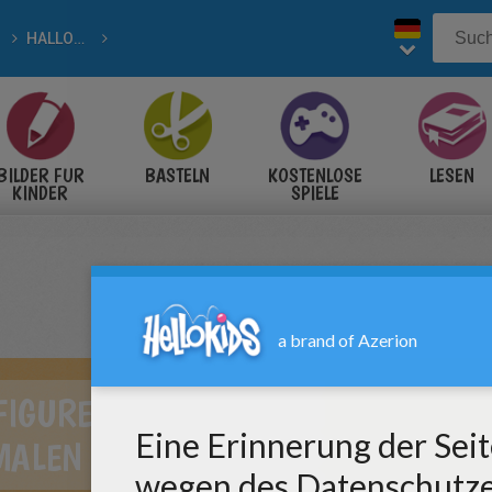
HALLOWEEN zum Ausmalen
zum Ausmalen
BILDER FÜR
BASTELN
KOSTENLOSE
LESEN
KINDER
SPIELE
FIGUREN ZUM
MALEN