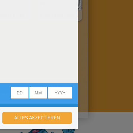
Frankenstein Zum Ausmalen
Frankenstein Galerie Zum Ausmalen
albilder ausdrucken oder
gruselige
ingsfiguren
ausdrucken, ausmalen
iren
?