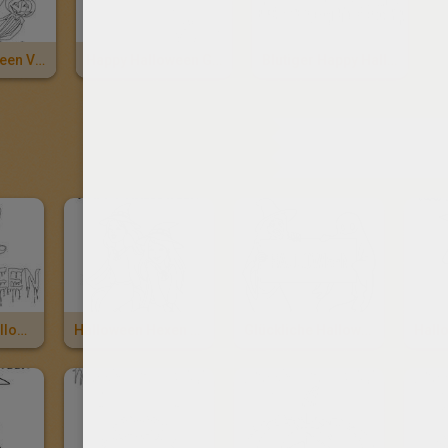
Happy Halloween Vogelscheuche Und Kürbis Zum Ausmalen
Happy Halloween Geist Und Katze Zum Ausmalen
Blutiger Happy Halloween Schriftzug Zum Ausmalen
ANDERE 
31. Oktober Halloween Zum Ausmalen
Halloween Hexen Zum Ausmalen
Glückliche Halloweenhexe Mit Geist Zum Ausmalen