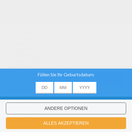
Wir verwenden
Cookies, um
unsere
Datenverkehr zu
analysieren und
unseren Nutzern
die beste
Benutzererfahrung
geben. Wir bieten
EINVERSTANDEN
auch
Informationen
über die Nutzung
unserer Website
zu unserer
Werbung und
Analytik -Partner.