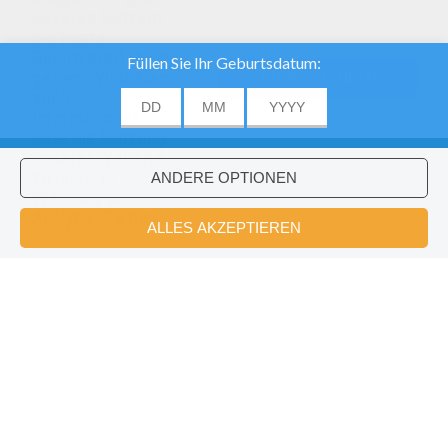
unseren Nutzern
die beste
Benutzererfahrung
geben. Wir bieten
EINVERSTANDEN
auch
Informationen
über die Nutzung
unserer Website
zu unserer
Werbung und
Analytik -Partner.
Cats Winter Fun
Fische Fangen