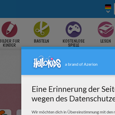
BILDER FÜR
BASTELN
KOSTENLOSE
LESEN
KINDER
SPIELE