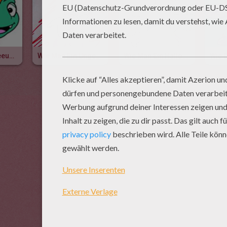
Wie Man Ein Seeungeheuerbaby Malt
Wie Man Ein Ungeheuer Malt
Wie Man Ein Halloweenmonster Malt