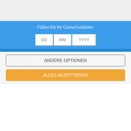
Datenverkehr zu
analysieren und
unseren Nutzern
die beste
Benutzererfahrung
geben. Wir bieten
EINVERSTANDEN
auch
Informationen
über die Nutzung
unserer Website
zu unserer
Werbung und
Analytik -Partner.