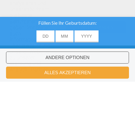
analysieren und
unseren Nutzern
die beste
Benutzererfahrung
geben. Wir bieten
EINVERSTANDEN
auch
Informationen
über die Nutzung
unserer Website
zu unserer
Werbung und
Analytik -Partner.
Einen Färbung: Die Unterwasserwelt
Die Weitläufige Alien