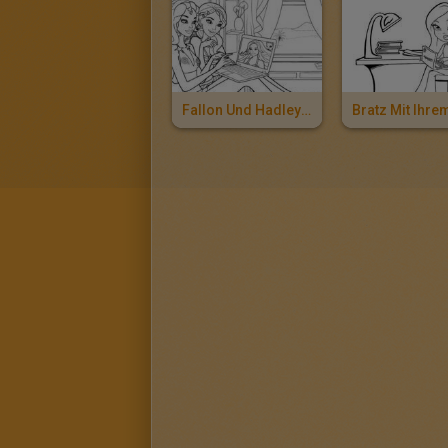
Fallon Und Hadley An Ihren Computern