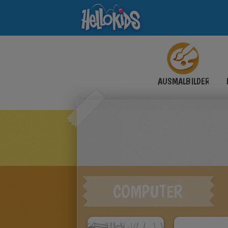
AUSMALBILDER
COMPUTER