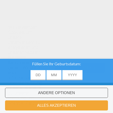
Wir verwenden
Cookies, um
unsere
Datenverkehr zu
analysieren und
unseren Nutzern
die beste
Benutzererfahrung
geben. Wir bieten
EINVERSTANDEN
auch
Informationen
über die Nutzung
unserer Website
zu unserer
Werbung und
Analytik -Partner.