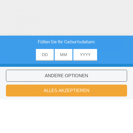
Cookies, um
unsere
Datenverkehr zu
analysieren und
unseren Nutzern
die beste
Benutzererfahrung
geben. Wir bieten
EINVERSTANDEN
auch
Informationen
über die Nutzung
unserer Website
zu unserer
Werbung und
Analytik -Partner.