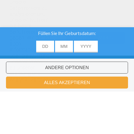
unsere
Datenverkehr zu
analysieren und
unseren Nutzern
die beste
Benutzererfahrung
geben. Wir bieten
EINVERSTANDEN
auch
Informationen
über die Nutzung
unserer Website
zu unserer
Werbung und
Analytik -Partner.