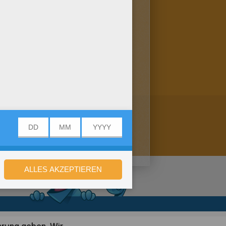
malen. Du kannst dein Bild
alen: du brauchst deine
 anmalen und als
stellungen