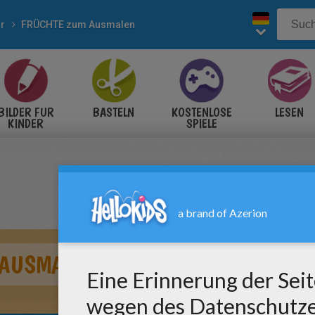
r
FRÜCHTE zum Ausmalen
BILDER FÜR
BASTELN
KOSTENLOSE
LESEN
KINDER
SPIELE
 AUSMALEN