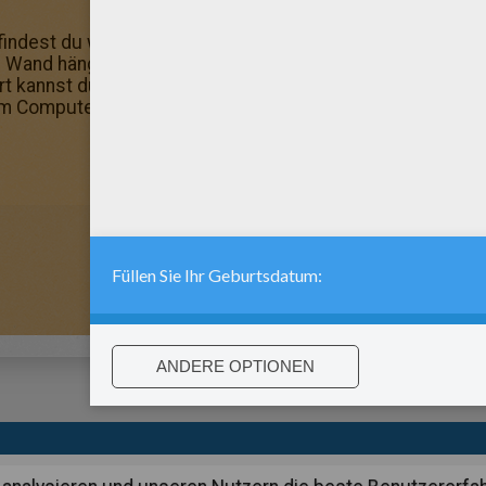
indest du wunderschöne Ausmalbilder. Viel Spass beim an
e Wand hängen: Trauben zum Ausmalen. Trauben zum Ausm
ort kannst du dieses und viele andere Ausmalbilder online
em Computer speichern!
:
support@hellokids.com
|
Conditions
|
Cookies
|
Datenschutzein