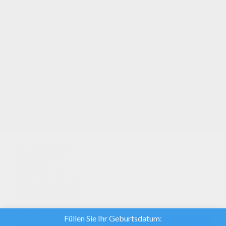
Orange: gestalte das perfekte Geschenk für
deine Geschwister! Drucke dieses tolle
Ausmalbild aus und male es an! Mehr Auswahl an
schönen Motiven findest du hier: FRÜCHTE zum
Ausmalen! Orange: such dir die schönsten
Farben aus und male dieses schöne Ausmalbild
ganz nach deinem Geschmack an!
Wir verwenden
Cookies, um
unsere
Datenverkehr zu
analysieren und
unseren Nutzern
die beste
Benutzererfahrung