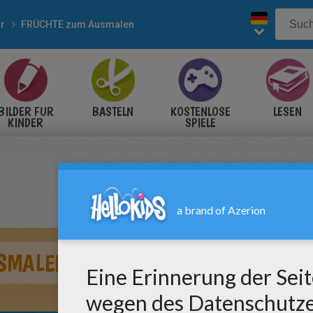
r
FRÜCHTE zum Ausmalen
BILDER FÜR
BASTELN
KOSTENLOSE
LESEN
KINDER
SPIELE
SMALEN