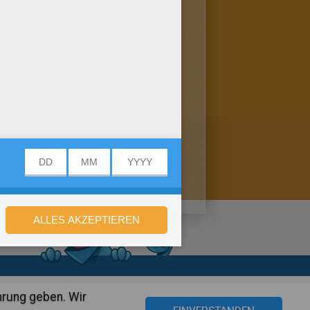
s geht's! Mehr gibt's hier:
en wir hier für dich
stellungen
hrung geben. Wir