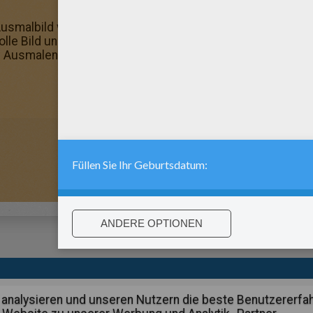
malbild wird dir Spass machen! Hol dir deine Stifte und lo
le Bild und andere beliebte Motive der Hellokids Fans hab
m Ausmalen!
:
support@hellokids.com
|
Conditions
|
Cookies
|
Datenschutzein
analysieren und unseren Nutzern die beste Benutzererfa