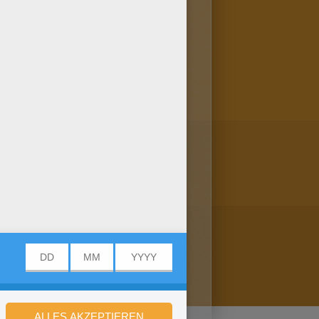
ne aus und versende es
nste von allen! Willst du noch