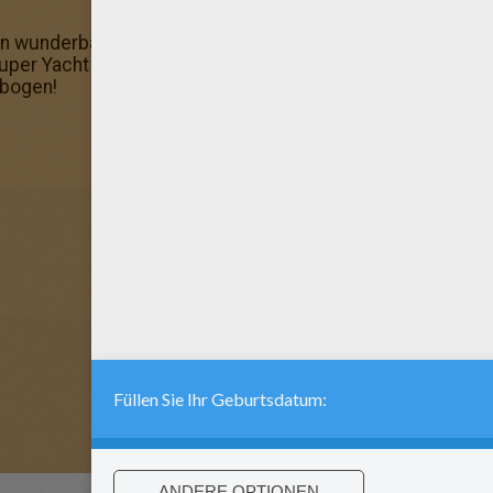
n wunderbares Ausmalbild für deine Freunde! Mal es onli
 Super Yacht zum Ausmalen: dieses Ausmalbild ist das schö
lbogen!