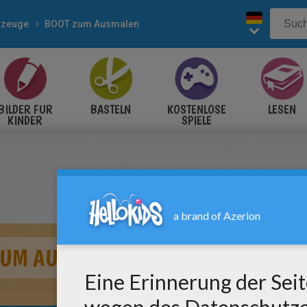
rzeuge
BOOT zum Ausmalen
BILDER FÜR
BASTELN
KOSTENLOSE
LESEN
KINDER
SPIELE
ZUM AUSMALEN