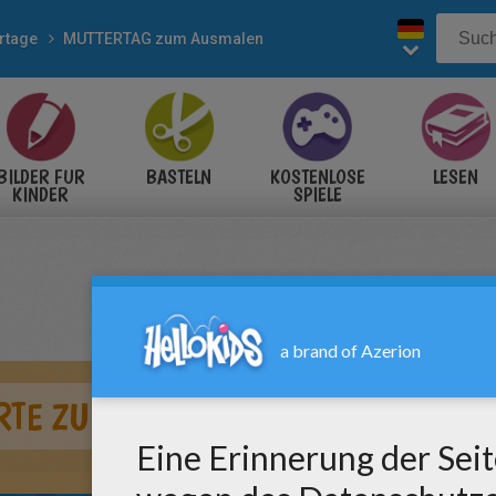
rtage
MUTTERTAG zum Ausmalen
BILDER FÜR
BASTELN
KOSTENLOSE
LESEN
KINDER
SPIELE
RTE ZUM AUSMALEN