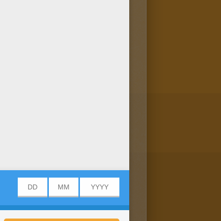
 Drucke dieses tolle
UTTERTAG zum Ausmalen!
s schöne Ausmalbild! Du
r: Malbogen!