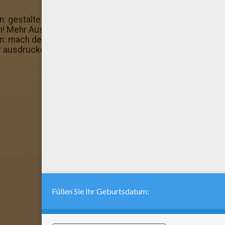
: gestalte das perfekte Geschenk für deine Geschwister!
n! Mehr Auswahl an schönen Motiven findest du hier: M
: mach deiner Mutter eine Freude und schenke ihr diese
r ausdrucken! Nicht dein Geschmack? Mehr findest du hie