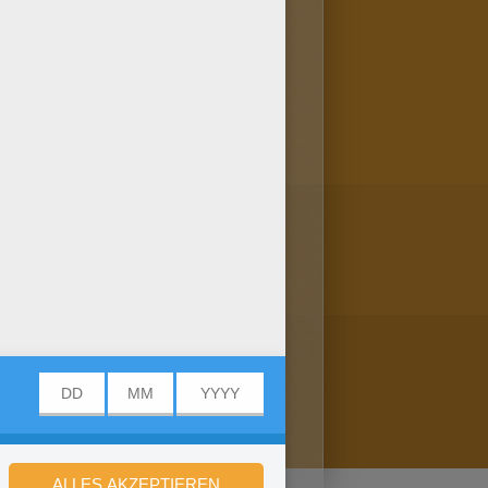
ner Freundin! Mehr findest du
bilder online an und
VIER zum Ausmalen!