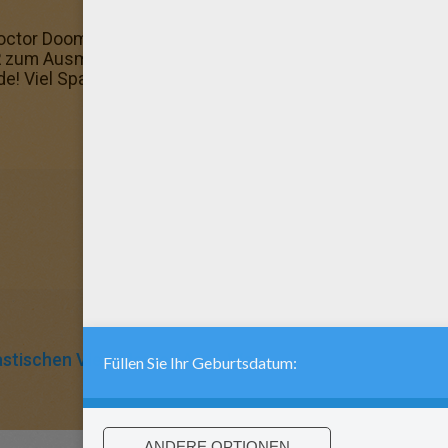
ctor Doom: male dieses super Bild an und schenke es dei
 zum Ausmalen! Malbögen: male diese kostenlosen Ausmal
nde! Viel Spass mit unseren Bildern: DIE FANTASTISCHEN 
astischen Vier
Marvel
Arzt
Welt