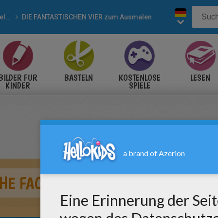
Superhelden
DIE FANTASTISCHEN VIER zum Ausmalen
BILDER FÜR
BASTELN
KOSTENLOSE
LESEN
KINDER
SPIELE
CHE FACKEL UND DOCTOR DOOM