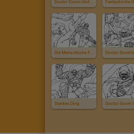
Doctor Doom Und Mr Fantastic
Die Menschliche Fackel In Aktion
Starkes Ding