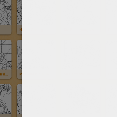
Harter Schlag
Die Besiegung Von Doctor Doom
Mr Fantastic, Unsichtbare Frau Und Das Ding
Mr Fantastic & Das Ding
Mr Fantastic Und Freunde
Endk