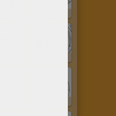
or Doom Rennt
Kampf
hr
New Yorker Helden
Das Ding Und Freunde
Reed & Johnny