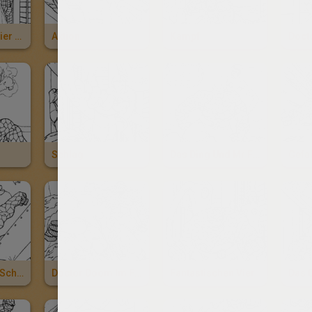
Fantastische Vier In New York
Aktion
Kampf
Doct
Schlag
Das Ding Und Mr Fantastic
Gefa
Doctor Doom: Schlag
Doctor Doom Im Feuer
Fantastischen Vier