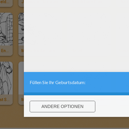
Fantastische Helden
Johnny In Flammen
Unsichtbare Frau, Die Menschliche Fackel Und Das Ding
Doctor Doom's Ende
Menschliche Fackel, Mr Fantastic Und Doctor Doom
Planet
Mens
Doctor Doom Ist Sauer
Mr Fantastic Vor Dem Kampf
Das Ding Ist Sauer
Das 