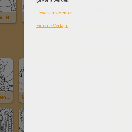
Mr Fantastic Der Held
Doctor Doom Fangen
Unsichtbar
ANDERE 
Die Fantastischen Vier In Aktion
Mr Fantastic Macht Gymnastik
Doctor Doom Und Menschliche Fackel