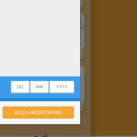
Unsichtbare Und Doctor Doom
Das Ding In Aktion
chliche Fackel
Menschliche Fackel Läuft
Ding Geht
Mr Fantastic Und Seine Große Hand