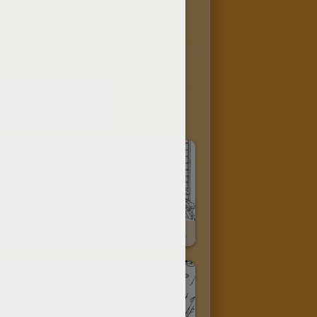
INHALTE
Doctor Doom Und Die Fantastischen Vier
Absolute Zerstörung