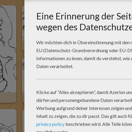
Raumschiff
Das Dings Muskeln
Das Ding Rennt
Fantastischen Vier In Der Stadt