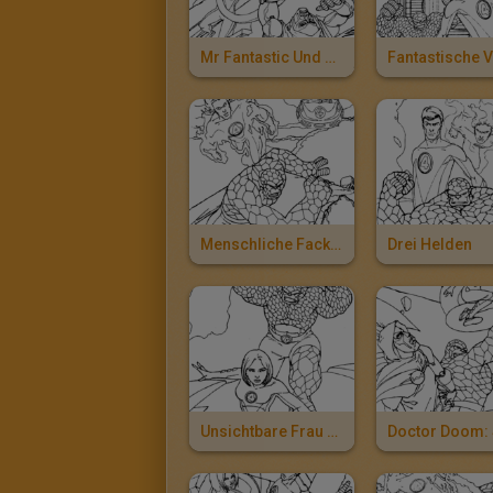
Mr Fantastic Und Doctor Doom
Menschliche Fackel Und Das Ding
Drei Helden
Unsichtbare Frau Und Das Ding