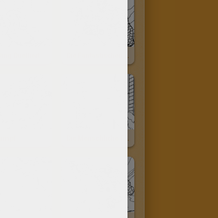
Das Ding Duelliert Mit Doctor Doom
Die Fantastischen Vier
ampf
Die Menschliche Fackel Und Doctor Doom