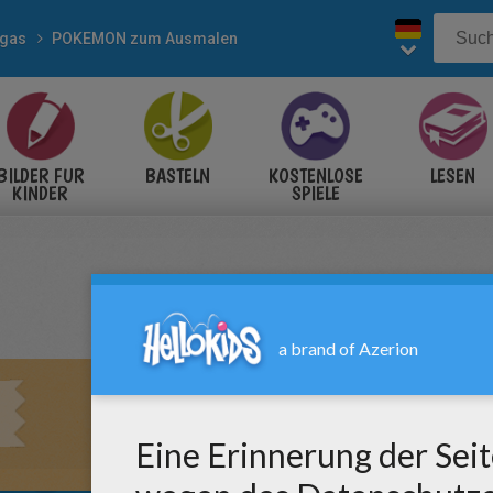
gas
POKEMON zum Ausmalen
BILDER FÜR
BASTELN
KOSTENLOSE
LESEN
KINDER
SPIELE