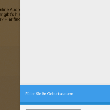
line Ausmalmaschine probiert? Du kannst dein Bild hinte
 gibt's hier: POKEMON zum Ausmalen. Pokemon 17: dieses 
dir? Hier findest du eine große Auswahl an neuen Ausmal