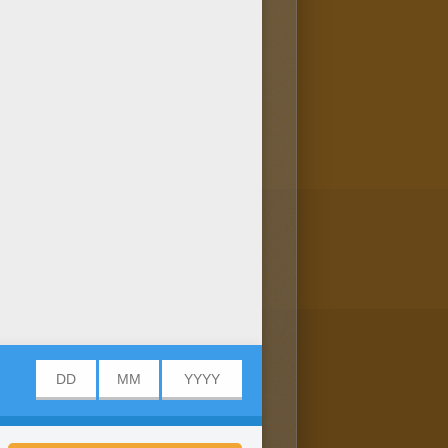
rher speichern oder
Bild ist der Liebling
bildern: POKEMON zum