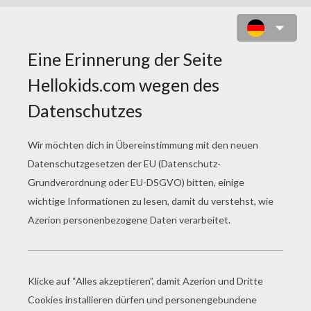
WEIHNACHTSHELFER ZUM
AUSMALEN