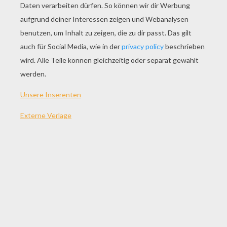
Rey
Stormtrooper Kampf In Der Ersten Ordnung
Boba Fett
Chewbacca
ANDERE INHALTE