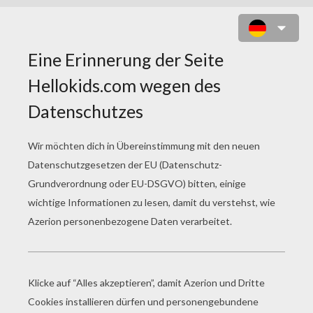
STAR WARS ZUM
AUSMALEN
Finn
Tanzende Stormtroopers